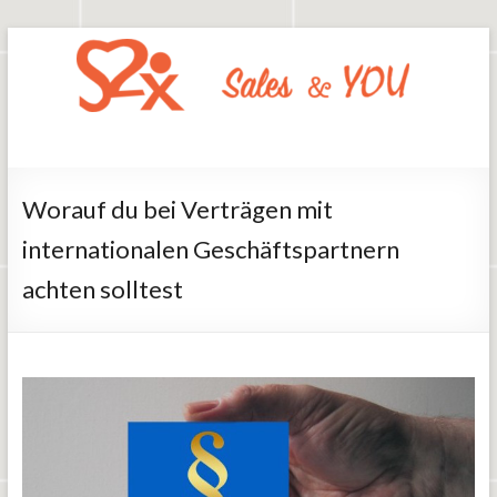
Zum
Inhalt
springen
Say2x
Sales
And
You
Worauf du bei Verträgen mit
internationalen Geschäftspartnern
achten solltest