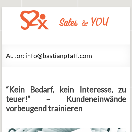
Zum
Inhalt
springen
Say2x
Sales
And
You
Autor:
info@bastianpfaff.com
“Kein Bedarf, kein Interesse, zu
teuer!” – Kundeneinwände
vorbeugend trainieren