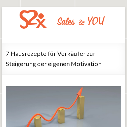
Zum
Inhalt
springen
Say2x
Sales
And
You
7 Hausrezepte für Verkäufer zur
Steigerung der eigenen Motivation