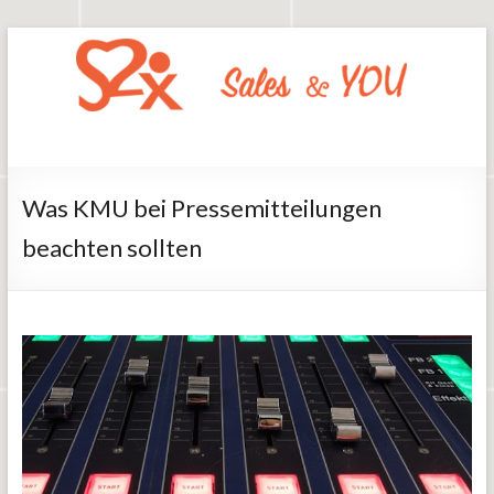
Zum
Inhalt
springen
Say2x
Sales
And
You
Was KMU bei Pressemitteilungen
beachten sollten