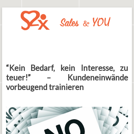
Zum
Inhalt
springen
Say2x
Sales
And
You
“Kein Bedarf, kein Interesse, zu
teuer!” – Kundeneinwände
vorbeugend trainieren