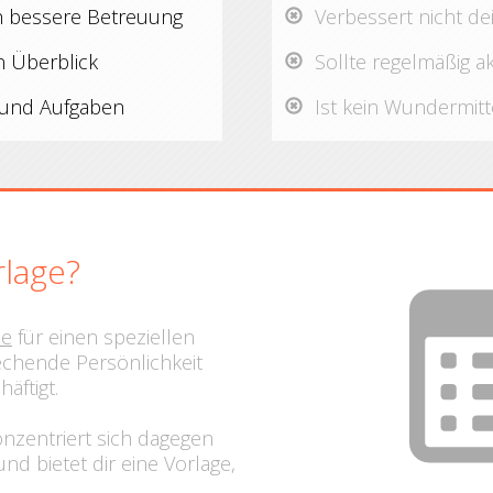
h​ bessere Betreuung
​Verbessert nicht de
en Überblick
​Sollte regelmäßig a
e und Aufgaben
​​Ist kein Wundermitt
rlage?
de
​für einen speziellen
echende Persönlichkeit ​
äftigt.
nzentriert sich dagegen ​
nd​ bietet dir eine Vorlage,