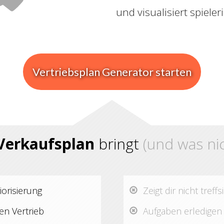
und ​visualisiert ​spiele
​Vertriebsplan Generator starten
Verkaufsplan
bringt
(und was nic
iorisierung
​Zeigt dir nicht ​tre
ven Vertrieb
​Aufgaben ​erledigen