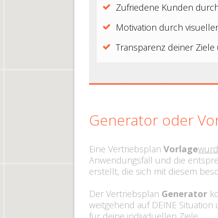
​Zufriedene Kunden ​durc
​Motivation durch ​visuell
​Transparenz deiner Ziel
​Generator oder Vo
​Eine Vertriebsplan​
Vorlage
​wur
Anwendungsfall ​und ​die​ entspr
erstellt, die sich mit diesem besch
Der Vertriebsplan
Generator
ko
weitgehend auf ​DEINE ​Situation u
für deine
individuellen
Ziele.