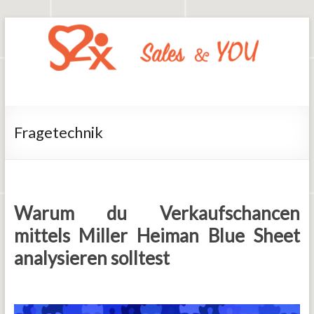
Zum
Inhalt
springen
Say2x
Sales
And
You
Fragetechnik
Warum du Verkaufschancen
mittels Miller Heiman Blue Sheet
analysieren solltest