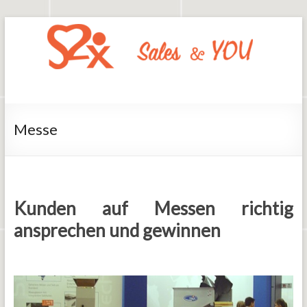
Zum
Inhalt
springen
Say2x
Sales
And
You
Messe
Kunden auf Messen richtig
ansprechen und gewinnen